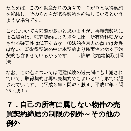
たとえば、この不動産がＤの所有で、ＣがＤと取得契約
を締結し、そのＣとＡが取得契約を締結しているという
ような場合です。
これについても問題が多いと思いますが、再転売契約に
よる場合は、転売契約による場合に比し所有権移転がな
される確実性は低下するが、①法的拘束力の点では差異
はない、②取得契約の中に本契約より確実性の劣る予約
契約も含ませているからです。 →詳解 宅地建物取引業
法
なお、この点については宅建試験の過去問にも出題され
ていて、取得契約は再転売契約でもよいという形で出題
されています。（平成３年・問42・肢４、平成17年・問
35・肢１）
７．自己の所有に属しない物件の売
買契約締結の制限の例外～その他の
例外