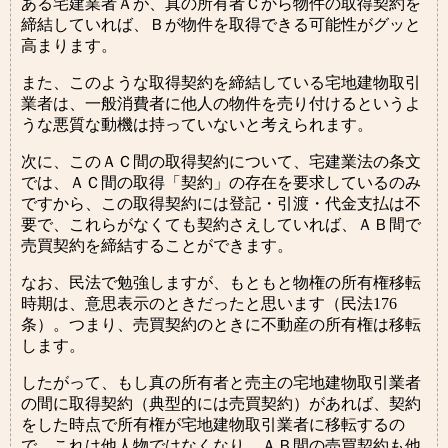
ある宅建業者Ａが、真の所有者Ｃから物件の取得契約を
締結していれば、Ｂが物件を取得できる可能性がグッと
高まります。
また、このような取得契約を締結している宅地建物取引
業者は、一般消費者に他人の物件を売り付けるというよ
うな悪質な動機は持っていないと考えられます。
次に、このＡＣ間の取得契約について、宅建業法の条文
では、ＡＣ間の取得「契約」の存在を要求しているのみ
ですから、この取得契約には登記・引渡・代金支払は不
要で、これらがなくても契約さえしていれば、ＡＢ間で
売買契約を締結することができます。
なお、民法で勉強しますが、もともと物権の所有権移転
時期は、意思表示のときだったと思います（民法176
条）。つまり、売買契約のときに不動産の所有権は移転
します。
したがって、もし真の所有者と売主の宅地建物取引業者
の間に取得契約（典型的には売買契約）があれば、契約
をした時点で所有権が宅地建物取引業者に移転するの
で、これは他人物ではなくなり、ＡＢ間の売買契約も他